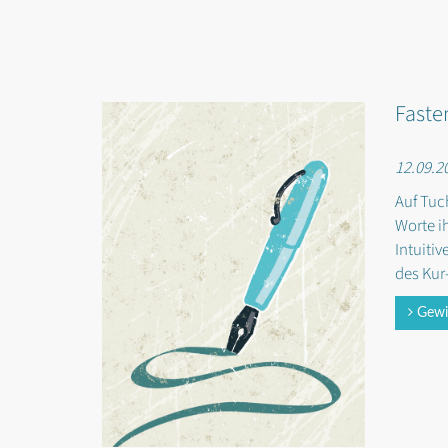
Fasten
12.09.2
Auf Tuc
Worte i
Intuiti
des Kur
Gewin