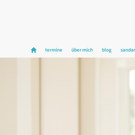
termine
über mich
blog
sanda