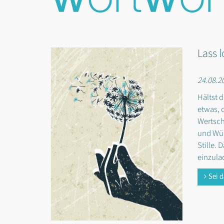
Lass l
24.08.2
Hältst 
etwas, d
Wertsch
und Wür
Stille. 
einzula
Sei d