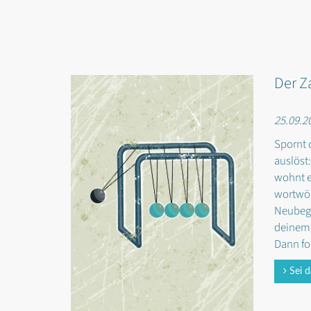
Der Z
25.09.2
Spornt 
auslöst
wohnt e
wortwör
Neubegi
deinem 
Dann fo
Sei d