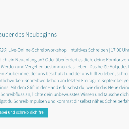
auber des Neubeginns
026
| Live-Online-Schreibworkshop | Intuitives Schreiben | 17.00 Uhr
dich ein Neuanfang an? Oder überfordert es dich, deine Komfortzon
: Werden und Vergehen bestimmen das Leben. Das heißt: Auf jedes 
in Zauber inne, der uns beschützt und der uns hilft zu leben, schr
tlichwirken-Schreibworkshop am letzten Freitag im September ge
nns. Mit dem Stift in der Hand erforschst du, wie dir das Neue dein
Schreibfluss an, lichte dein unbewusstes Wissen und tausche dich m
lgst du Schreibimpulsen und kommst dir selbst näher. Schreiberfah
abei und schreib dich frei