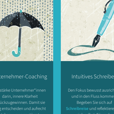
ternehmer-Coaching
Intuitives Schreib
 stärke Unternehmer*innen
Den Fokus bewusst ausric
darin, innere Klarheit
und in den Fluss komme
rückzugewinnen. Damit sie
Begeben Sie sich auf
g entscheiden und aufrecht
Schreibreise
und reflektiere