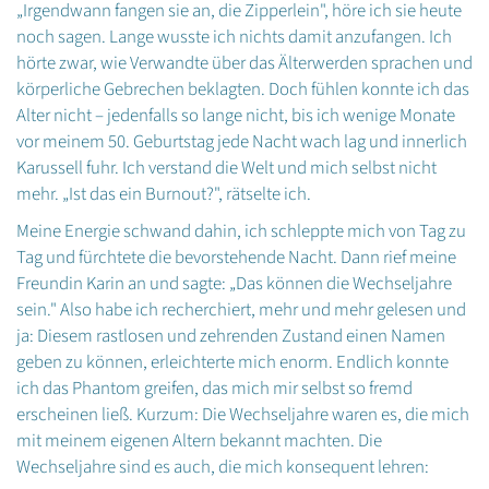
„Irgendwann fangen sie an, die Zipperlein", höre ich sie heute
noch sagen. Lange wusste ich nichts damit anzufangen. Ich
hörte zwar, wie Verwandte über das Älterwerden sprachen und
körperliche Gebrechen beklagten. Doch fühlen konnte ich das
Alter nicht – jedenfalls so lange nicht, bis ich wenige Monate
vor meinem 50. Geburtstag jede Nacht wach lag und innerlich
Karussell fuhr. Ich verstand die Welt und mich selbst nicht
mehr. „Ist das ein Burnout?", rätselte ich.
Meine Energie schwand dahin, ich schleppte mich von Tag zu
Tag und fürchtete die bevorstehende Nacht. Dann rief meine
Freundin Karin an und sagte: „Das können die Wechseljahre
sein." Also habe ich recherchiert, mehr und mehr gelesen und
ja: Diesem rastlosen und zehrenden Zustand einen Namen
geben zu können, erleichterte mich enorm. Endlich konnte
ich das Phantom greifen, das mich mir selbst so fremd
erscheinen ließ. Kurzum: Die Wechseljahre waren es, die mich
mit meinem eigenen Altern bekannt machten. Die
Wechseljahre sind es auch, die mich konsequent lehren: