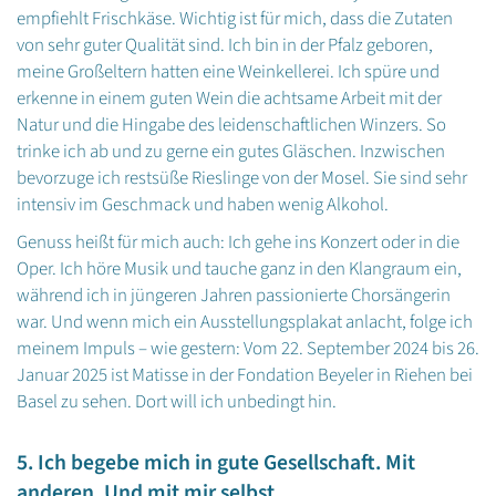
empfiehlt Frischkäse. Wichtig ist für mich, dass die Zutaten
von sehr guter Qualität sind. Ich bin in der Pfalz geboren,
meine Großeltern hatten eine Weinkellerei. Ich spüre und
erkenne in einem guten Wein die achtsame Arbeit mit der
Natur und die Hingabe des leidenschaftlichen Winzers. So
trinke ich ab und zu gerne ein gutes Gläschen. Inzwischen
bevorzuge ich restsüße Rieslinge von der Mosel. Sie sind sehr
intensiv im Geschmack und haben wenig Alkohol.
Genuss heißt für mich auch: Ich gehe ins Konzert oder in die
Oper. Ich höre Musik und tauche ganz in den Klangraum ein,
während ich in jüngeren Jahren passionierte Chorsängerin
war. Und wenn mich ein Ausstellungsplakat anlacht, folge ich
meinem Impuls – wie gestern: Vom 22. September 2024 bis 26.
Januar 2025 ist Matisse in der Fondation Beyeler in Riehen bei
Basel zu sehen. Dort will ich unbedingt hin.
5. Ich begebe mich in gute Gesellschaft. Mit
anderen. Und mit mir selbst.