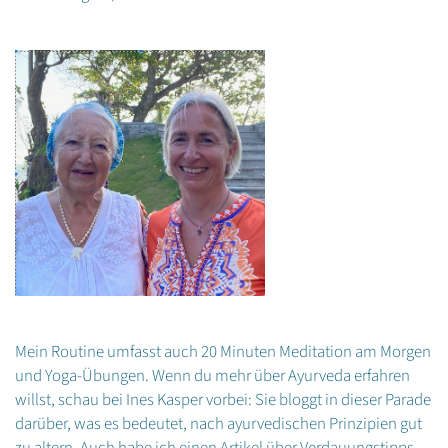
Mein Routine umfasst auch 20 Minuten Meditation am Morgen
und Yoga-Übungen. Wenn du mehr über Ayurveda erfahren
willst, schau bei Ines Kasper vorbei: Sie bloggt in dieser Parade
darüber, was es bedeutet, nach ayurvedischen Prinzipien gut
zu altern. Auch habe ich einen Artikel über Verdauungstipps