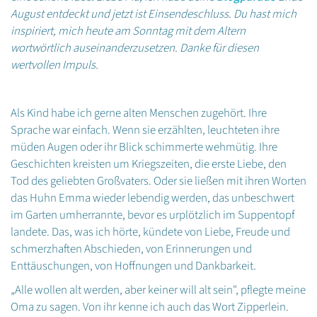
August entdeckt und jetzt ist Einsendeschluss. Du hast mich
inspiriert, mich heute am Sonntag mit dem Altern
wortwörtlich auseinanderzusetzen. Danke für diesen
wertvollen Impuls.
Als Kind habe ich gerne alten Menschen zugehört. Ihre
Sprache war einfach. Wenn sie erzählten, leuchteten ihre
müden Augen oder ihr Blick schimmerte wehmütig. Ihre
Geschichten kreisten um Kriegszeiten, die erste Liebe, den
Tod des geliebten Großvaters. Oder sie ließen mit ihren Worten
das Huhn Emma wieder lebendig werden, das unbeschwert
im Garten umherrannte, bevor es urplötzlich im Suppentopf
landete. Das, was ich hörte, kündete von Liebe, Freude und
schmerzhaften Abschieden, von Erinnerungen und
Enttäuschungen, von Hoffnungen und Dankbarkeit.
„Alle wollen alt werden, aber keiner will alt sein", pflegte meine
Oma zu sagen. Von ihr kenne ich auch das Wort Zipperlein.