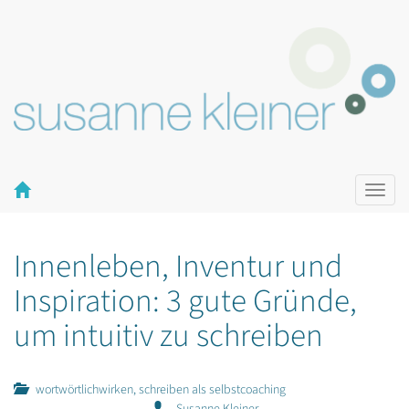
Naviga
ein-/a
Innenleben, Inventur und
Inspiration: 3 gute Gründe,
um intuitiv zu schreiben
wortwörtlichwirken, schreiben als selbstcoaching
Susanne Kleiner