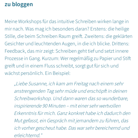
zu bloggen
Meine Workshops für das intuitive Schreiben wirken lange in
mir nach. Was mag ich besonders daran? Erstens: die heilige
Stille, die beim Schreiben Raum greift. Zweitens: die geklärten
Gesichter und leuchtenden Augen, in die ich blicke. Drittens:
Feedback, das mir zeigt: Schreiben geht tief und setzt innere
Prozesse in Gang. Kurzum: Wer regelmäßig zu Papier und Stift
greift und in einem Fluss schreibt, sorgt gut für sich und
wächst persönlich. Ein Beispiel:
„Liebe Susanne, ich kam am Freitag nach einem sehr
anstrengenden Tag sehr müde und erschöpft in deinen
Schreibworkshop. Und dann waren das so wunderbare,
inspirierende 90 Minuten – mit einer sehr wertvollen
Erkenntnis für mich. Ganz konkret habe ich dadurch den
Mut gefasst, ein Gespräch mit jemandem zu führen, das
ich vorher gescheut habe. Das war sehr bereichernd und
erleichternd."